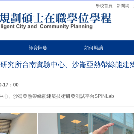
學校首頁
新聞網
師資陣容
如何就讀
築研究所台南實驗中心、沙崙亞熱帶綠能建
0-17：00
心、沙崙亞熱帶綠能建築技術研發測試平台SPINLab