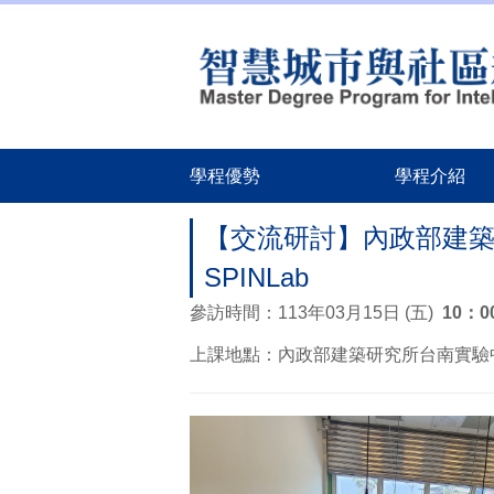
跳
到
主
要
內
容
區
學程優勢
學程介紹
【交流研討】內政部建
SPINLab
參訪時間：113年03月15日 (五)
10：
0
上課地點：內政部建築研究所台南實驗中